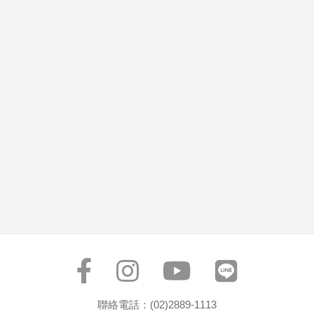
聯絡電話：(02)2889-1113