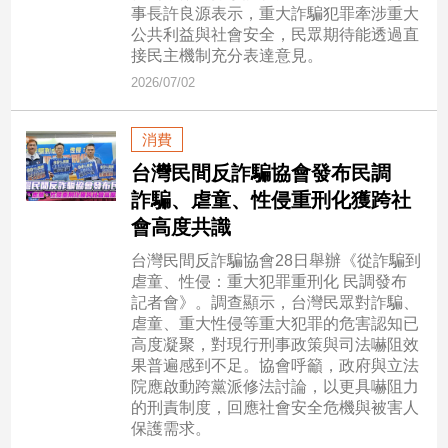
市
事長許良源表示，重大詐騙犯罪牽涉重大
公共利益與社會安全，民眾期待能透過直
房
接民主機制充分表達意見。
地
產
2026/07/02
消費
品
台灣民間反詐騙協會發布民調
觀
詐騙、虐童、性侵重刑化獲跨社
點
會高度共識
政
治
台灣民間反詐騙協會28日舉辦《從詐騙到
虐童、性侵：重大犯罪重刑化 民調發布
政
記者會》。調查顯示，台灣民眾對詐騙、
治
虐童、重大性侵等重大犯罪的危害認知已
焦
高度凝聚，對現行刑事政策與司法嚇阻效
點
果普遍感到不足。協會呼籲，政府與立法
院應啟動跨黨派修法討論，以更具嚇阻力
品
的刑責制度，回應社會安全危機與被害人
觀
保護需求。
點