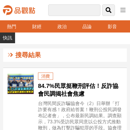
熱門
財經
政治
品論
影音
品
觀
點
財
搜尋結果
經
台
消費
灣
84.7%民眾挺鞭刑評估！反詐協
財
經
會民調揭社會焦慮
新
台灣民間反詐騙協會今（2）日舉辦「打
聞
詐要有感！政府給答案！鞭刑公投民調發
產
布記者會」，公布最新民調結果。調查顯
經/
示，73.3%受訪民眾同意以公投方式推動
股
鞭刑，做為打擊詐騙犯罪的手段。協會理