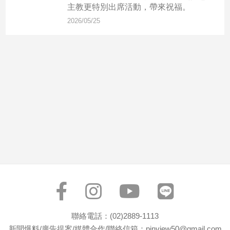
市
主教更特別出席活動，帶來祝福。
房
2026/05/25
地
產
品
觀
點
政
治
政
治
焦
點
品
觀
聯絡電話：(02)2889-1113
點
新聞爆料/廣告提案/媒體合作/聯絡信箱：pinview50@gmail.com