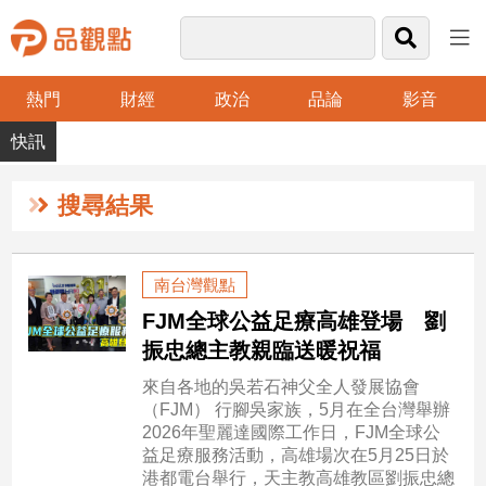
熱門
財經
政治
品論
影音
品
觀
點
財
搜尋結果
經
台
南台灣觀點
灣
FJM全球公益足療高雄登場 劉
財
經
振忠總主教親臨送暖祝福
新
來自各地的吳若石神父全人發展協會
聞
（FJM） 行腳吳家族，5月在全台灣舉辦
產
2026年聖麗達國際工作日，FJM全球公
經/
益足療服務活動，高雄場次在5月25日於
股
港都電台舉行，天主教高雄教區劉振忠總