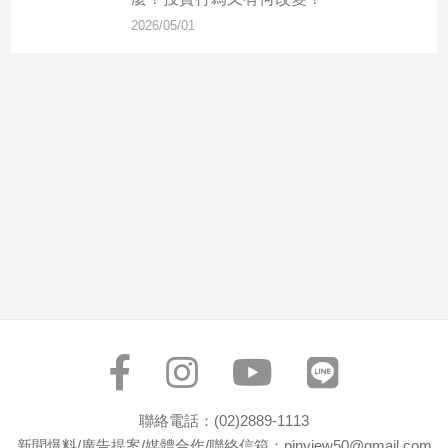
市
2026/05/01
房
地
產
品
觀
點
政
治
政
治
焦
點
品
觀
聯絡電話：(02)2889-1113
點
新聞爆料/廣告提案/媒體合作/聯絡信箱：pinview50@gmail.com