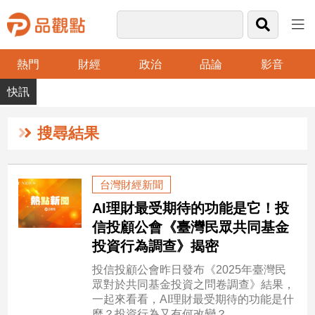
熱門
財經
政治
品論
影音
品
觀
點
財
搜尋結果
經
台
台灣財經新聞
灣
AI理財最受期待的功能是它！投
財
經
信投顧公會《臺灣民眾共同基金
新
投資行為調查》揭密
聞
投信投顧公會昨日發布《2025年臺灣民
產
眾對於共同基金投資之問卷調查》結果，
經/
一起來看看，AI理財最受期待的功能是什
股
麼？投資行為又有何改變？