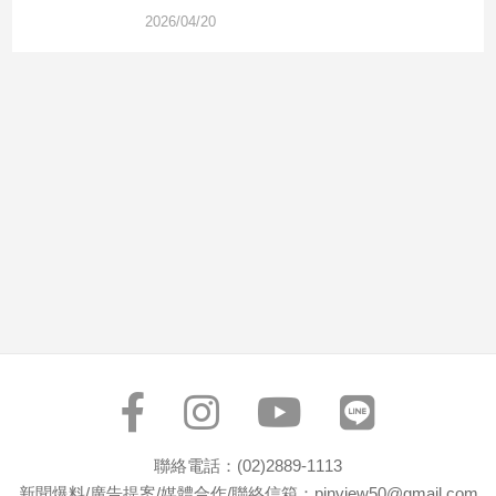
市
2026/04/20
房
地
產
品
觀
點
政
治
政
治
焦
點
品
觀
聯絡電話：(02)2889-1113
點
新聞爆料/廣告提案/媒體合作/聯絡信箱：pinview50@gmail.com