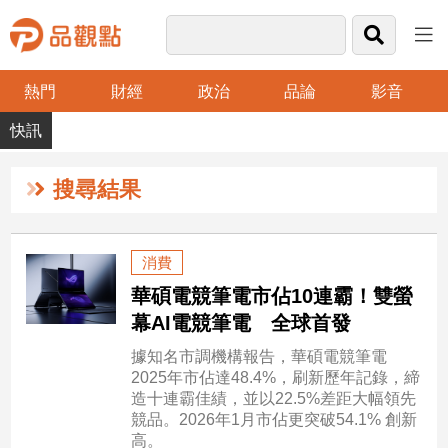
熱門
財經
政治
品論
影音
品
觀
點
財
搜尋結果
經
台
消費
灣
華碩電競筆電市佔10連霸！雙螢
財
經
幕AI電競筆電 全球首發
新
據知名市調機構報告，華碩電競筆電
聞
2025年市佔達48.4%，刷新歷年記錄，締
產
造十連霸佳績，並以22.5%差距大幅領先
經/
競品。2026年1月市佔更突破54.1% 創新
股
高。