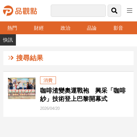
熱門
財經
政治
品論
影音
品
觀
點
財
搜尋結果
經
台
消費
灣
咖啡渣變奧運戰袍 興采「咖啡
財
經
紗」技術登上巴黎開幕式
新
2026/04/20
聞
產
經/
股