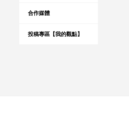
新
冠
合作媒體
病
毒
專
區
投稿專區【我的觀點】
南
台
灣
觀
點
南
台
灣
觀
點