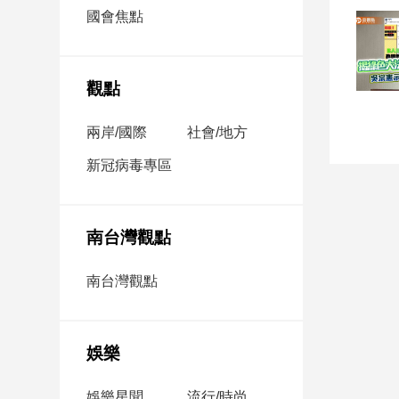
市
國會焦點
房
地
產
觀點
兩岸/國際
社會/地方
品
觀
新冠病毒專區
點
政
治
南台灣觀點
政
南台灣觀點
治
焦
點
娛樂
品
觀
點
娛樂星聞
流行/時尚