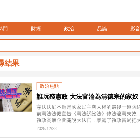
熱門
財經
政治
品論
影
尋結果
政治焦點
誰玩殘憲政 大法官淪為清德宗的家奴
憲法法庭本應是國家民主與人權的最後一道防
前憲法法庭宣告《憲法訴訟法》修法違憲失效
執政高層企圖關說大法官，暴露了執政當局把
2025/12/23