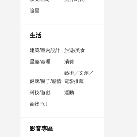
民
調
追星
國
會
焦
生活
點
建築/室內設計
旅遊/美食
觀
星座/命理
消費
點
藝術／文創／
健康/親子/感情
電影推薦
兩
岸/
科技/遊戲
運動
國
際
寵物Pet
社
會/
地
影音專區
方