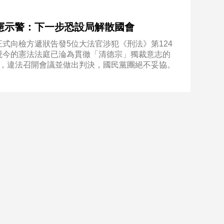
憲示警：下一步恐設局解散國會
式向檢方遞狀告發5位大法官涉犯《刑法》第124
現今的憲法法庭已淪為貫徹「清德宗」獨裁意志的
檻，違法召開會議並做出判決，國民黨團絕不妥協。