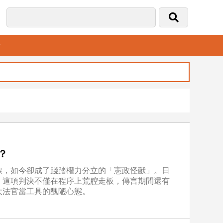
音
？
線，如今卻成了踐踏權力分立的「憲政怪獸」。日
，這項判決不僅在程序上荒腔走板，傳言期間還有
大法官當工具的醜陋心態。