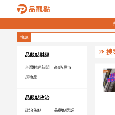
品
觀
點
財
搜
經
品觀點財經
台
台灣財經新聞
產經/股市
灣
財
房地產
經
新
聞
品觀點政治
產
經/
政治焦點
品觀點民調
股