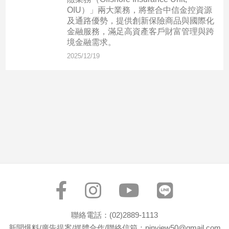
市
OIU）」兩大業務，將整合中信金控資源
房
及通路優勢，提供創新保險商品與國際化
地
金融服務，滿足高資產客戶財富管理與跨
產
境金融需求。
2025/12/19
品
觀
點
政
治
政
治
焦
點
品
觀
聯絡電話：(02)2889-1113
點
新聞爆料/廣告提案/媒體合作/聯絡信箱：pinview50@gmail.com