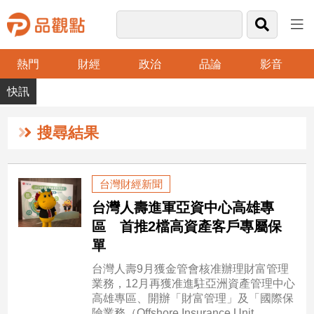
熱門
財經
政治
品論
影音
品
觀
點
財
搜尋結果
經
台
台灣財經新聞
灣
台灣人壽進軍亞資中心高雄專
財
經
區 首推2檔高資產客戶專屬保
新
單
聞
台灣人壽9月獲金管會核准辦理財富管理
產
業務，12月再獲准進駐亞洲資產管理中心
經/
高雄專區、開辦「財富管理」及「國際保
股
險業務（Offshore Insurance Unit,