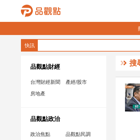
品
觀
點
財
搜
經
品觀點財經
台
台灣財經新聞
產經/股市
灣
財
房地產
經
新
聞
品觀點政治
產
經/
政治焦點
品觀點民調
股