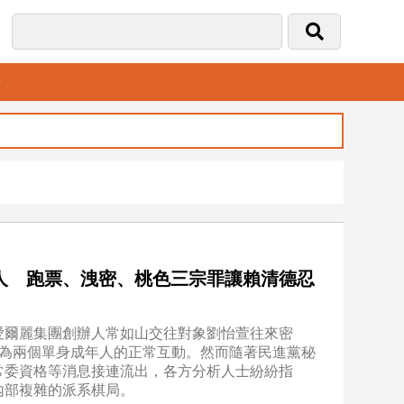
音
人 跑票、洩密、桃色三宗罪讓賴清德忍
愛爾麗集團創辦人常如山交往對象劉怡萱往來密
方為兩個單身成年人的正常互動。然而隨著民進黨秘
常委資格等消息接連流出，各方分析人士紛紛指
內部複雜的派系棋局。