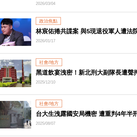
2026/03/04
政治焦點
林宸佑捲共諜案 與5現退役軍人遭法
2026/01/17
社會/地方
黑道飲宴洩密！新北刑大副隊長遭聲押
2025/12/10
社會/地方
台大生洩露國安局機密 遭重判4年半
2025/08/07