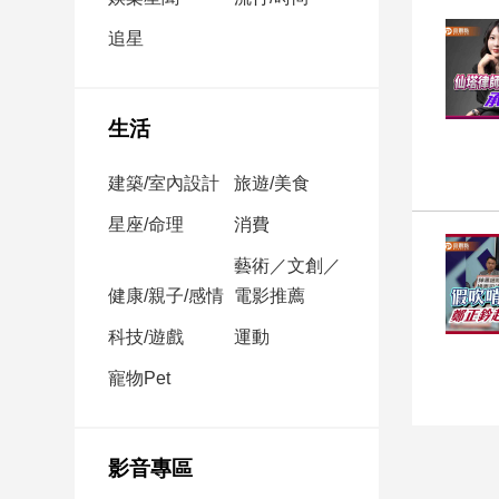
民
調
追星
國
會
焦
生活
點
建築/室內設計
旅遊/美食
觀
星座/命理
消費
點
藝術／文創／
健康/親子/感情
電影推薦
兩
岸/
科技/遊戲
運動
國
際
寵物Pet
社
會/
地
影音專區
方