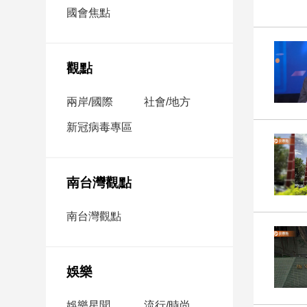
市
國會焦點
房
地
產
觀點
兩岸/國際
社會/地方
品
觀
新冠病毒專區
點
政
治
南台灣觀點
政
南台灣觀點
治
焦
點
娛樂
品
觀
點
娛樂星聞
流行/時尚