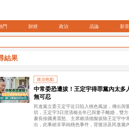
熱門
財經
政治
品論
影
尋結果
政治焦點
中常委恐遭拔！王定宇得罪黨內太多
無可忍
民進黨立委王定宇近日陷入桃色風波，傳出與
切，王定宇3日澄清稱去年已與妻子離婚，雙
書長徐國勇震怒、主席賴清德擬拔除王定宇中
出，此事絕非單純桃色事件，背後涉及民進黨