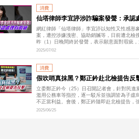
消費
仙塔律師李宜諪涉詐騙案發聲：承認
網紅律師「仙塔律師」李宜諪以知性又性感形象
案，遭控涉嫌洩密、協助銷贓等，日前遭北檢搜
昨（1）日晚間終於發聲，表示願意面對瑕疵
2025/07/02
消費
假吹哨真抹黑？鄭正鈐赴北檢提告反
立委鄭正鈐今（25）日召開記者會，針對民進
濫用公務車等指控，逐一駁斥並強調皆為子虛
不正當利益。會後，鄭正鈐隨即赴北檢提告，
2025/06/25