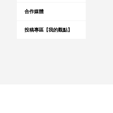
新
冠
合作媒體
病
毒
專
區
投稿專區【我的觀點】
南
台
灣
觀
點
南
台
灣
觀
點