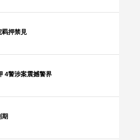
院羁押禁見
 4警涉案震撼警界
刑期