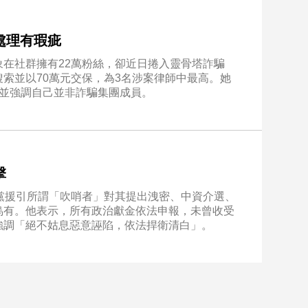
處理有瑕疵
在社群擁有22萬粉絲，卻近日捲入靈骨塔詐騙
索並以70萬元交保，為3名涉案律師中最高。她
，並強調自己並非詐騙集團成員。
擊
黨援引所謂「吹哨者」對其提出洩密、中資介選、
烏有。他表示，所有政治獻金依法申報，未曾收受
強調「絕不姑息惡意誣陷，依法捍衛清白」。