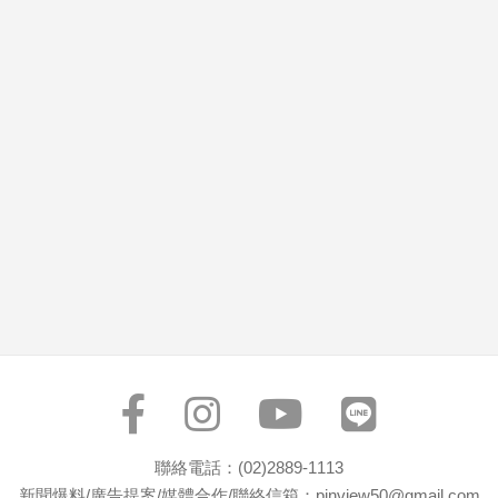
市
房
地
產
品
觀
點
政
治
政
治
焦
點
品
觀
聯絡電話：(02)2889-1113
點
新聞爆料/廣告提案/媒體合作/聯絡信箱：pinview50@gmail.com