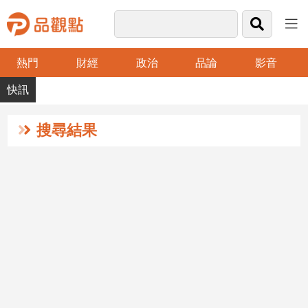
熱門
財經
政治
品論
影音
品
觀
點
財
搜尋結果
經
台
灣
財
經
新
聞
產
經/
股