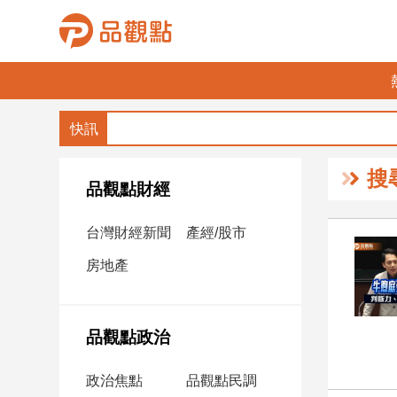
品
觀
點
財
搜
經
品觀點財經
台
台灣財經新聞
產經/股市
灣
財
房地產
經
新
聞
品觀點政治
產
經/
政治焦點
品觀點民調
股