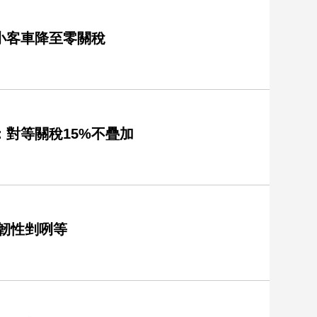
小客車降至零關稅
對等關稅15%不疊加
韌性剉咧等