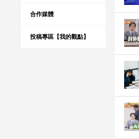
新
冠
合作媒體
病
毒
專
區
投稿專區【我的觀點】
南
台
灣
觀
點
南
台
灣
觀
點