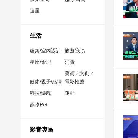
民
調
追星
國
會
焦
生活
點
建築/室內設計
旅遊/美食
觀
星座/命理
消費
點
藝術／文創／
健康/親子/感情
電影推薦
兩
岸/
科技/遊戲
運動
國
際
寵物Pet
社
會/
地
影音專區
方