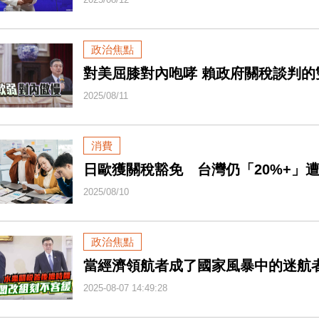
政治焦點
對美屈膝對內咆哮 賴政府關稅談判的
2025/08/11
消費
日歐獲關稅豁免 台灣仍「20%+」
2025/08/10
政治焦點
當經濟領航者成了國家風暴中的迷航
2025-08-07 14:49:28