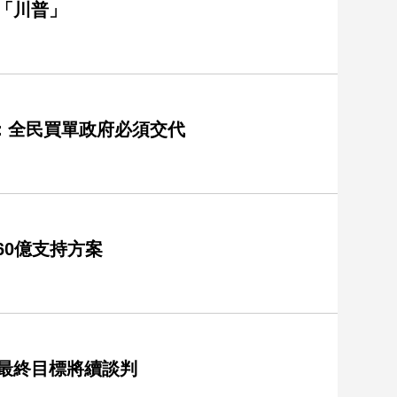
「川普」
：全民買單政府必須交代
60億支持方案
非最終目標將續談判