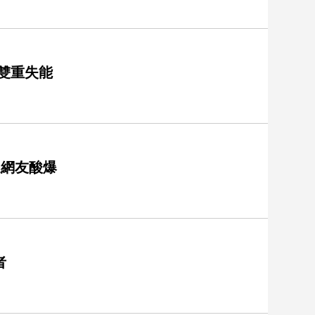
雙重失能
遭網友酸爆
者