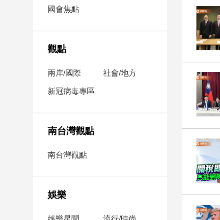
市
國會焦點
房
地
產
觀點
兩岸/國際
社會/地方
品
觀
新冠病毒專區
點
政
治
南台灣觀點
政
南台灣觀點
治
焦
點
娛樂
品
觀
點
娛樂星聞
流行/時尚