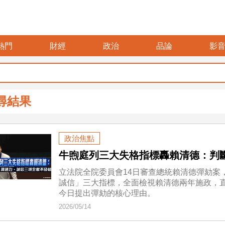
熱門
財經
政治
品論
影
尋結果
政治焦點
牛煦庭列三大失格指標轟賴清德：判
立法院全院委員會14日審查總統賴清德彈劾案
誠信」三大指標，全面檢視賴清德兩年施政，
今日提出彈劾的核心理由。
2026/05/14