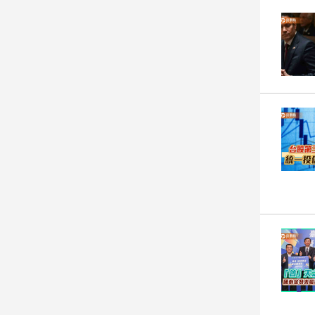
娛
樂
娛
樂
星
聞
流
行/
時
尚
追
星
生
活