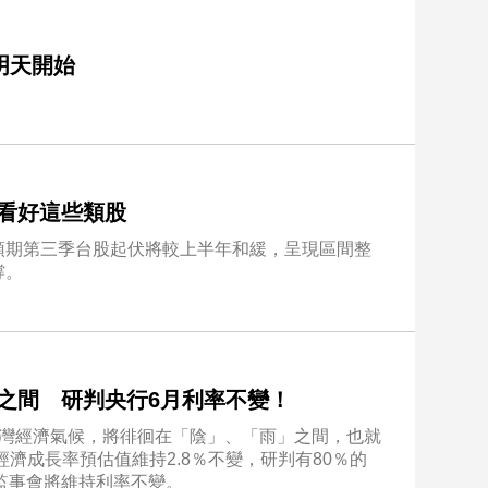
明天開始
看好這些類股
預期第三季台股起伏將較上半年和緩，呈現區間整
撐。
之間 研判央行6月利率不變！
台灣經濟氣候，將徘徊在「陰」、「雨」之間，也就
經濟成長率預估值維持2.8％不變，研判有80％的
理監事會將維持利率不變。