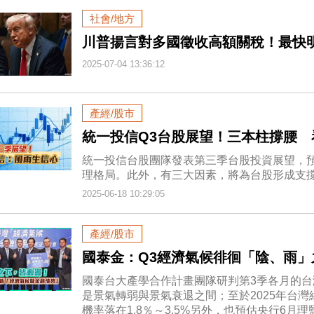
社會/地方
川普揚言對多國徵收高額關稅！最快
2025-07-04 13:36:12
產經/股市
統一投信Q3台股展望！三本柱撐腰 
統一投信台股團隊發表第三季台股投資展望，
理格局。此外，有三大因素，將為台股形成支
2025-06-18 10:29:05
產經/股市
國泰金：Q3經濟氣候徘徊「陰、雨」
國泰台大產學合作計畫團隊研判第3季各月的
是景氣轉弱與景氣衰退之間；至於2025年台灣
機率落在1.8％～3.5%另外，也預估央行6月