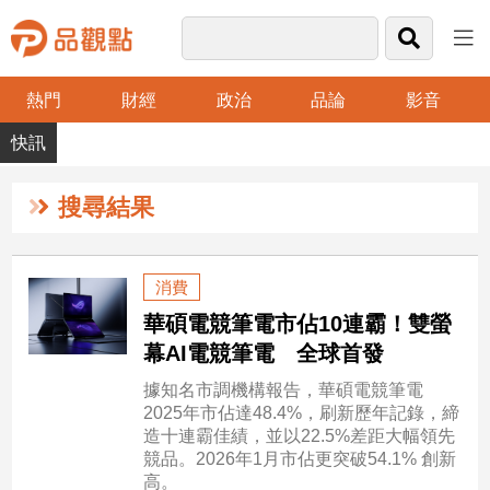
熱門
財經
政治
品論
影音
品
觀
點
財
搜尋結果
經
台
消費
灣
華碩電競筆電市佔10連霸！雙螢
財
經
幕AI電競筆電 全球首發
新
據知名市調機構報告，華碩電競筆電
聞
2025年市佔達48.4%，刷新歷年記錄，締
產
造十連霸佳績，並以22.5%差距大幅領先
經/
競品。2026年1月市佔更突破54.1% 創新
股
高。