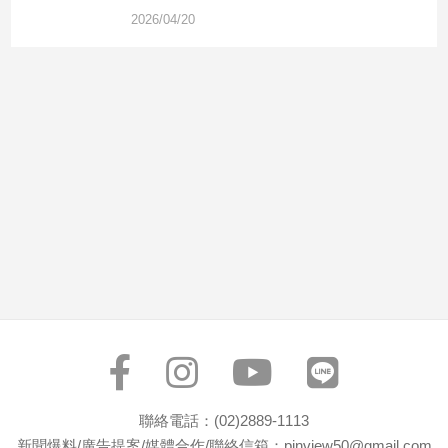
市
2026/04/20
房
地
產
品
觀
點
政
治
政
治
焦
點
品
觀
聯絡電話：(02)2889-1113
點
新聞爆料/廣告提案/媒體合作/聯絡信箱：pinview50@gmail.com