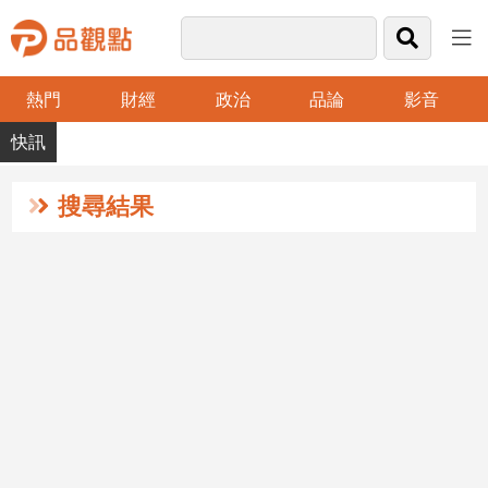
熱門
財經
政治
品論
影音
品
觀
點
財
搜尋結果
經
台
灣
財
經
新
聞
產
經/
股