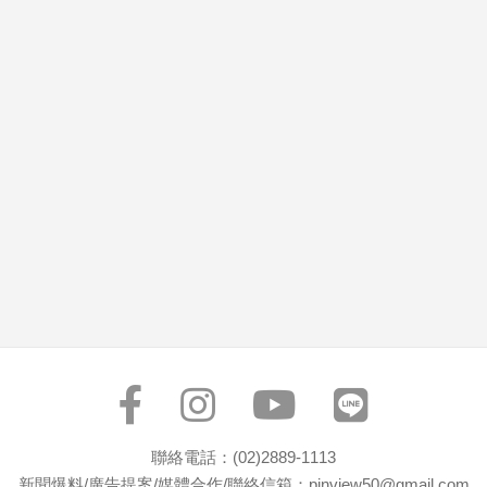
市
房
地
產
品
觀
點
政
治
政
治
焦
點
品
觀
聯絡電話：(02)2889-1113
點
新聞爆料/廣告提案/媒體合作/聯絡信箱：pinview50@gmail.com