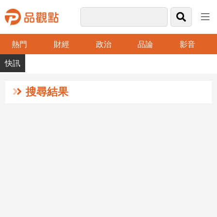
熱門
財經
政治
品論
影音
品
觀
點
財
搜尋結果
經
台
灣
財
經
新
聞
產
經/
股