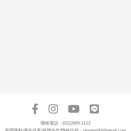
市
房
地
產
品
觀
點
政
治
政
治
焦
點
品
觀
聯絡電話：(02)2889-1113
點
新聞爆料/廣告提案/媒體合作/聯絡信箱：pinview50@gmail.com