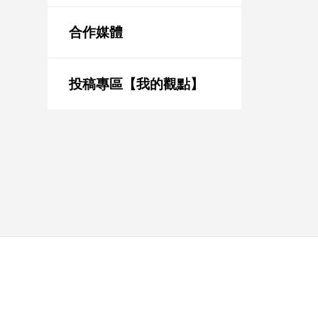
新
冠
合作媒體
病
毒
專
區
投稿專區【我的觀點】
南
台
灣
觀
點
南
台
灣
觀
點