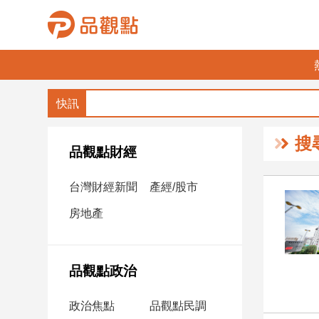
品
觀
點
財
搜
經
品觀點財經
台
台灣財經新聞
產經/股市
灣
財
房地產
經
新
聞
品觀點政治
產
經/
政治焦點
品觀點民調
股