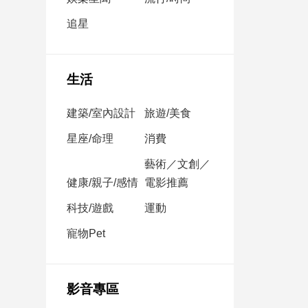
民
調
追星
國
會
焦
生活
點
建築/室內設計
旅遊/美食
觀
星座/命理
消費
點
藝術／文創／
健康/親子/感情
電影推薦
兩
岸/
科技/遊戲
運動
國
際
寵物Pet
社
會/
地
影音專區
方