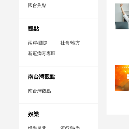
市
國會焦點
房
地
產
觀點
兩岸/國際
社會/地方
品
觀
新冠病毒專區
點
政
治
南台灣觀點
政
南台灣觀點
治
焦
點
娛樂
品
觀
點
娛樂星聞
流行/時尚