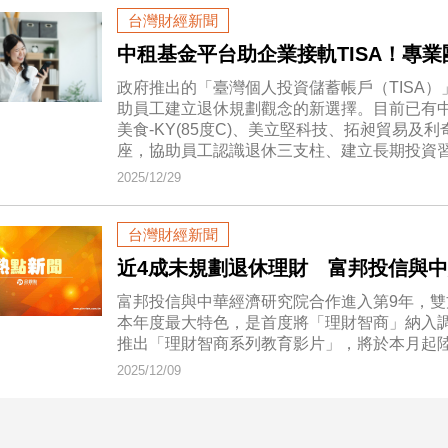
台灣財經新聞
中租基金平台助企業接軌TISA！專
政府推出的「臺灣個人投資儲蓄帳戶（TISA
助員工建立退休規劃觀念的新選擇。目前已有中租
美食-KY(85度C)、美立堅科技、拓昶貿易及
座，協助員工認識退休三支柱、建立長期投資
2025/12/29
台灣財經新聞
近4成未規劃退休理財 富邦投信與中
富邦投信與中華經濟研究院合作進入第9年，雙
本年度最大特色，是首度將「理財智商」納入
推出「理財智商系列教育影片」，將於本月起
2025/12/09