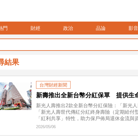
熱門
財經
政治
品論
影
尋結果
台灣財經新聞
新壽推出全新台幣分紅保單 提供生
新光人壽推出2款全新台幣分紅保險：「新光
「新光人壽世代傳紅分紅終身壽險（定期給付
「紅利共享」特性，助力保戶佈局退休金流與
2026/05/06