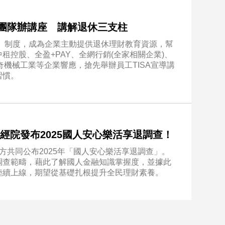
業團隊辦講座 講解退休三支柱
）」制度，成為企業主動提供退休理財教育資源，幫
控股、全盈+PAY、全網行銷(全家相關企業)、
利奇機械工業等企業響應，搶先舉辦員工TISA宣導講
習慣。
經院發布2025國人安心樂活享退調查！
方共同公布2025年「國人安心樂活享退調查」。
調查範疇，藉此了解國人金融知識掌握度，並據此
陸續上線，期望從基礎扎根提升全民理財素養。