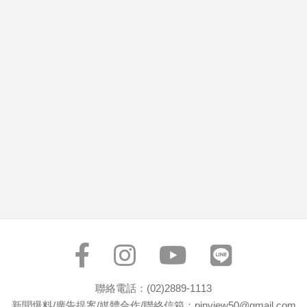
市
房
地
產
品
觀
點
政
治
政
治
焦
點
品
觀
聯絡電話：(02)2889-1113
點
新聞爆料/廣告提案/媒體合作/聯絡信箱：pinview50@gmail.com