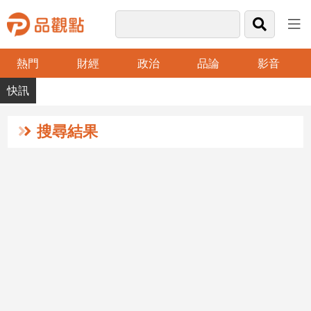
熱門
財經
政治
品論
影音
品
觀
點
財
搜尋結果
經
台
灣
財
經
新
聞
產
經/
股