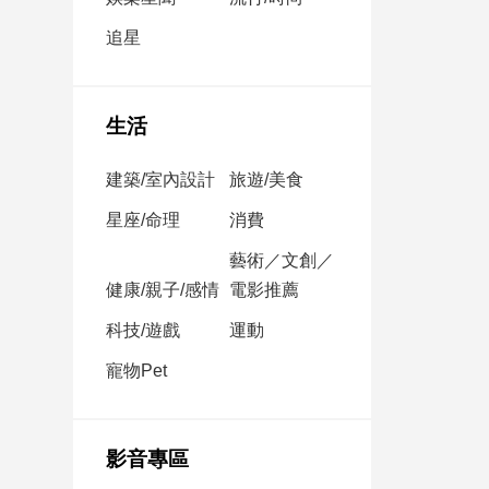
民
調
追星
國
會
焦
生活
點
建築/室內設計
旅遊/美食
觀
星座/命理
消費
點
藝術／文創／
健康/親子/感情
電影推薦
兩
岸/
科技/遊戲
運動
國
際
寵物Pet
社
會/
地
影音專區
方