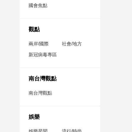
市
國會焦點
房
地
產
觀點
兩岸/國際
社會/地方
品
觀
新冠病毒專區
點
政
治
南台灣觀點
政
南台灣觀點
治
焦
點
娛樂
品
觀
點
娛樂星聞
流行/時尚