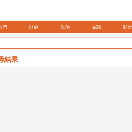
熱門
財經
政治
品論
影
尋結果