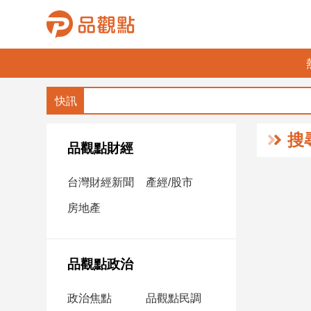
品
觀
點
財
搜
經
品觀點財經
台
台灣財經新聞
產經/股市
灣
財
房地產
經
新
聞
品觀點政治
產
經/
政治焦點
品觀點民調
股