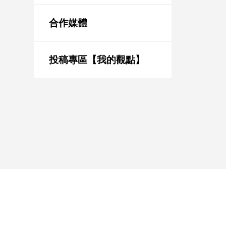
新
冠
合作媒體
病
毒
專
區
投稿專區【我的觀點】
南
台
灣
觀
點
南
台
灣
觀
點