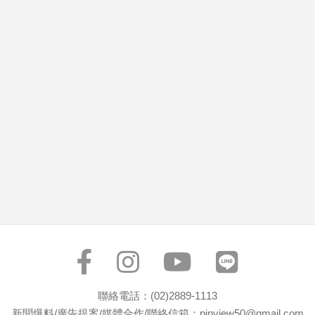
市
房
地
產
品
觀
點
政
治
政
治
焦
點
品
觀
聯絡電話：(02)2889-1113
點
新聞爆料/廣告提案/媒體合作/聯絡信箱：pinview50@gmail.com