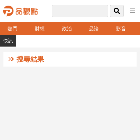
熱門
財經
政治
品論
影音
品
觀
點
財
搜尋結果
經
台
灣
財
經
新
聞
產
經/
股