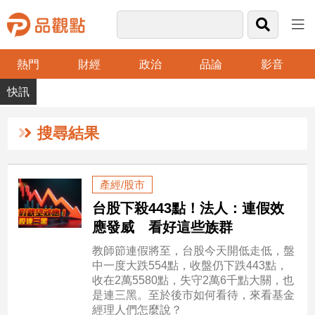
熱門
財經
政治
品論
影音
品
觀
點
財
搜尋結果
經
台
產經/股市
灣
台股下殺443點！法人：連假效
財
經
應發威 看好這些族群
新
教師節連假將至，台股今天開低走低，盤
聞
中一度大跌554點，收盤仍下跌443點，
產
收在2萬5580點，失守2萬6千點大關，也
經/
是連三黑。至於後市如何看待，來看基金
股
經理人們怎麼說？