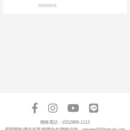
市
2025/09/26
房
地
產
品
觀
點
政
治
政
治
焦
點
品
觀
聯絡電話：(02)2889-1113
點
新聞爆料/廣告提案/媒體合作/聯絡信箱：pinview50@gmail.com