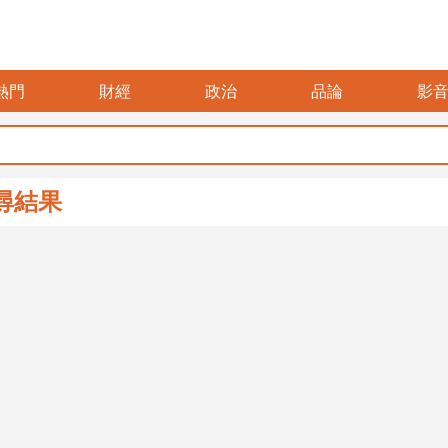
熱門
財經
政治
品論
影
尋結果