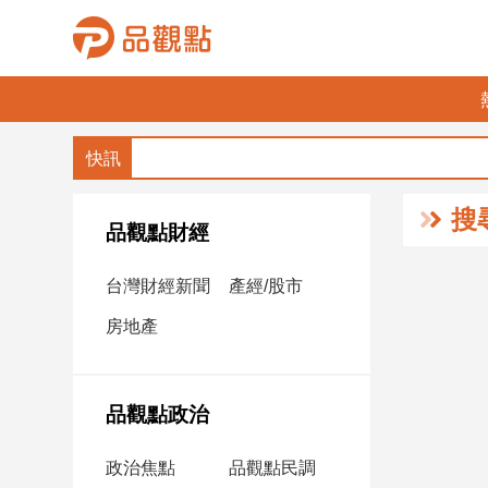
品
觀
點
財
搜
經
品觀點財經
台
台灣財經新聞
產經/股市
灣
財
房地產
經
新
聞
品觀點政治
產
經/
政治焦點
品觀點民調
股