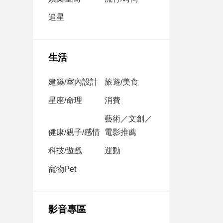
民
調
追星
國
會
焦
生活
點
建築/室內設計
旅遊/美食
觀
星座/命理
消費
點
藝術／文創／
健康/親子/感情
電影推薦
兩
岸/
科技/遊戲
運動
國
際
寵物Pet
社
會/
地
影音專區
方