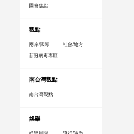
市
國會焦點
房
地
產
觀點
兩岸/國際
社會/地方
品
觀
新冠病毒專區
點
政
治
南台灣觀點
政
南台灣觀點
治
焦
點
娛樂
品
觀
點
娛樂星聞
流行/時尚