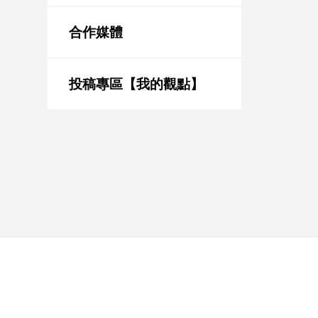
新
冠
合作媒體
病
毒
專
區
投稿專區【我的觀點】
南
台
灣
觀
點
南
台
灣
觀
點