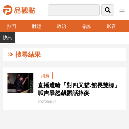
熱門
財經
政治
品論
影音
品
觀
點
財
搜尋結果
經
台
消費
灣
直播遭嗆「對四叉貓.館長雙標」
財
經
呱吉暴怒飆髒話摔麥
新
2025/09/12
聞
產
經/
股