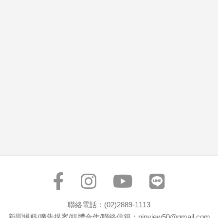
市
房
地
產
品
觀
點
政
治
政
治
焦
點
品
觀
聯絡電話：(02)2889-1113
點
新聞爆料/廣告提案/媒體合作/聯絡信箱：pinview50@gmail.com