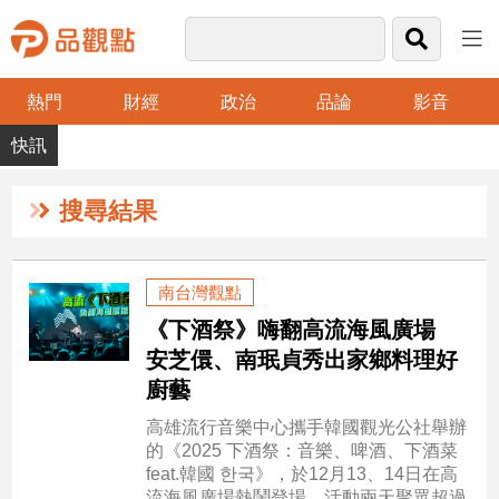
熱門
財經
政治
品論
影音
品
觀
點
財
搜尋結果
經
台
南台灣觀點
灣
《下酒祭》嗨翻高流海風廣場
財
經
安芝儇、南珉貞秀出家鄉料理好
新
廚藝
聞
高雄流行音樂中心攜手韓國觀光公社舉辦
產
的《2025 下酒祭：音樂、啤酒、下酒菜
經/
feat.韓國 한국》，於12月13、14日在高
股
流海風廣場熱鬧登場。活動兩天聚眾超過