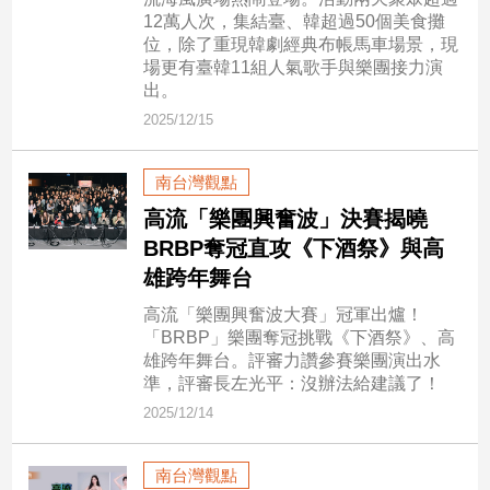
市
12萬人次，集結臺、韓超過50個美食攤
房
位，除了重現韓劇經典布帳馬車場景，現
地
場更有臺韓11組人氣歌手與樂團接力演
產
出。
2025/12/15
品
南台灣觀點
觀
高流「樂團興奮波」決賽揭曉
點
BRBP奪冠直攻《下酒祭》與高
政
雄跨年舞台
治
高流「樂團興奮波大賽」冠軍出爐！
政
「BRBP」樂團奪冠挑戰《下酒祭》、高
治
雄跨年舞台。評審力讚參賽樂團演出水
焦
準，評審長左光平：沒辦法給建議了！
點
2025/12/14
品
觀
南台灣觀點
點