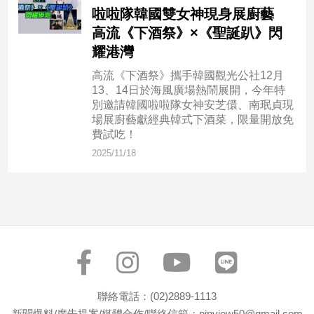
民
啦啦隊韓國雙女神現身展廚藝
調
高流《下酒祭》×《聖誕趴》閃
國
耀港灣
會
焦
高流《下酒祭》攜手韓國觀光公社12月
點
13、14日於海風廣場熱鬧展開，今年特
別邀請韓國啦啦隊女神安芝儇、南珉貞現
場展廚藝獻經典韓式下酒菜，限量開放免
費試吃！
觀
2025/11/18
點
兩
岸/
國
際
社
會/
地
聯絡電話：(02)2889-1113
方
新聞爆料/廣告提案/媒體合作/聯絡信箱：pinview50@gmail.com