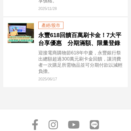
享價格。
2025/11/28
娛
樂
產經/股市
永豐618回饋百萬刷卡金！7大平
娛
樂
台享優惠 分期滿額、限量登錄
星
迎接電商購物節618年中慶，永豐銀行祭
聞
出總額超過300萬元刷卡金回饋，讓消費
流
者一次購足所需物品並可分期付款以減輕
行/
負擔。
時
2025/06/17
尚
追
星
生
活