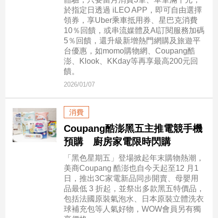
新
於指定日透過 iLEO APP，即可自由選擇
冠
領券，享Uber乘車抵用券、星巴克消費
病
10％回饋，或串流媒體及AI訂閱服務加碼
毒
5％回饋，還升級新增熱門網購及旅遊平
專
台優惠，如momo購物網、Coupang酷
區
澎、Klook、KKday等再享最高200元回
饋。
2026/01/07
南
台
消費
灣
Coupang酷澎黑五主推電競手機
觀
預購 廚房家電限時閃購
點
「黑色星期五」登場掀起年末購物熱潮，
南
美商Coupang 酷澎也自今天起至12 月1
台
日，推出3C家電新品同步開賣、母嬰用
灣
品最低 3 折起，並祭出多款黑五特價品，
觀
包括法國原裝氣泡水、日本原裝立體洗衣
點
球補充包等人氣好物，WOW會員另有獨