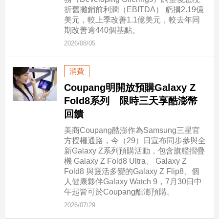
市
折舊攤銷前利潤（EBITDA） 虧損2.19億
房
美元，較上季改善1.1億美元，較去年同
地
期改善逾440個基點。
產
2026/08/05
消費
品
Coupang明開放預購Galaxy Z
觀
Fold8系列 限時三天享酷澎幣
點
回饋
政
治
美商Coupang酷澎作為Samsung三星官
方授權通路，今（29）日宣布同步參與全
政
新Galaxy Z系列預購活動，包含旗艦摺疊
治
機 Galaxy Z Fold8 Ultra、 Galaxy Z
焦
Fold8 與靈活多變的Galaxy Z Flip8、個
點
人健康夥伴Galaxy Watch 9，7月30日中
午起皆可於Coupang酷澎預購。
品
觀
2026/07/29
點