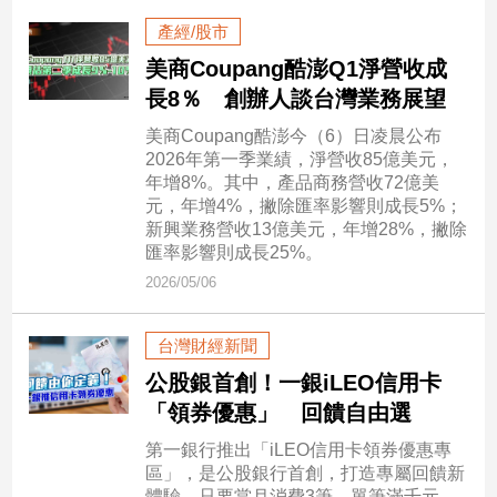
民
產經/股市
調
美商Coupang酷澎Q1淨營收成
國
會
長8％ 創辦人談台灣業務展望
焦
美商Coupang酷澎今（6）日凌晨公布
點
2026年第一季業績，淨營收85億美元，
年增8%。其中，產品商務營收72億美
元，年增4%，撇除匯率影響則成長5%；
觀
新興業務營收13億美元，年增28%，撇除
點
匯率影響則成長25%。
2026/05/06
兩
岸/
台灣財經新聞
國
際
公股銀首創！一銀iLEO信用卡
社
「領券優惠」 回饋自由選
會/
第一銀行推出「iLEO信用卡領券優惠專
地
區」，是公股銀行首創，打造專屬回饋新
方
體驗，只要當月消費3筆、單筆滿千元，