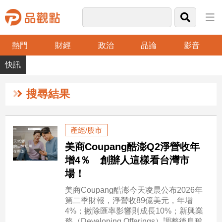
熱門
財經
政治
品論
影音
品
觀
點
財
搜尋結果
經
台
產經/股市
灣
美商Coupang酷澎Q2淨營收年
財
經
增4％ 創辦人這樣看台灣市
新
場！
聞
美商Coupang酷澎今天凌晨公布2026年
產
第二季財報，淨營收89億美元，年增
經/
4%；撇除匯率影響則成長10%；新興業
股
務（Developing Offerings）調整後息稅