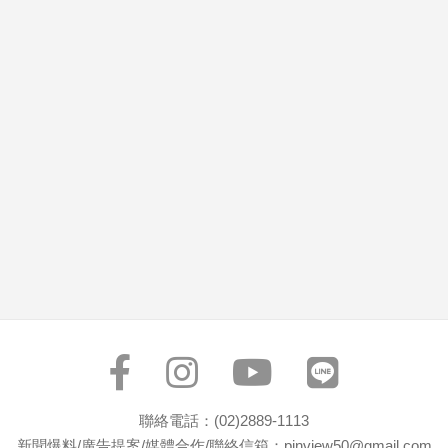
市
房
地
產
品
觀
點
政
治
政
治
焦
點
品
觀
聯絡電話：(02)2889-1113
點
新聞爆料/廣告提案/媒體合作/聯絡信箱：pinview50@gmail.com