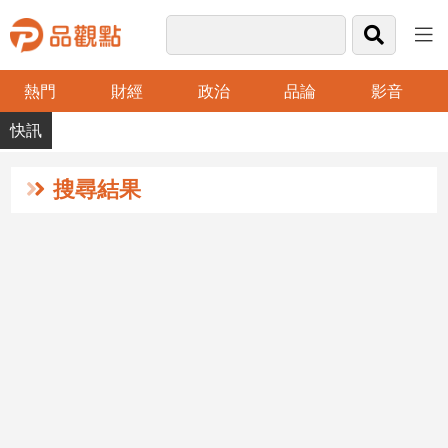
熱門
財經
政治
品論
影音
品
觀
點
財
搜尋結果
經
台
灣
財
經
新
聞
產
經/
股