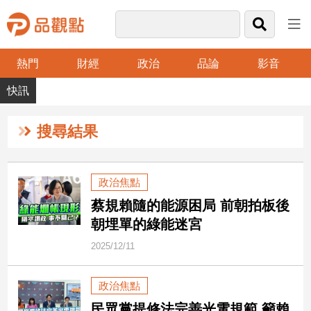
熱門
財經
政治
品論
影音
品
觀
點
財
搜尋結果
經
台
政治焦點
灣
蔡規賴隨的能源困局 前朝拍板後
財
經
朝埋單的綠能迷宮
新
2025/12/11
聞
產
政治焦點
經/
股
民眾黨提修法完善光電規範 籲賴