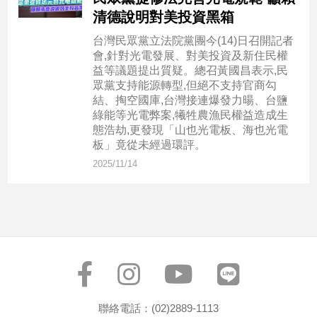
市
清德說明對美投資黑箱
房
台灣民眾黨立法院黨團今(14)日召開記者
地
會,針對光電發展、對美投資及新住民權
產
益等議題提出質疑。總召黃國昌表示,民
眾黨支持能源轉型,但絕不支持官商勾
結、掏空國庫,台灣接連爆發力暘、台鹽
品
綠能等光電弊案,犧牲農漁民權益造成生
觀
態浩劫,更發現「山也光電板、海也光電
板」竟從未經過環評。
點
政
2025/11/14
治
政
治
焦
點
品
觀
聯絡電話：(02)2889-1113
點