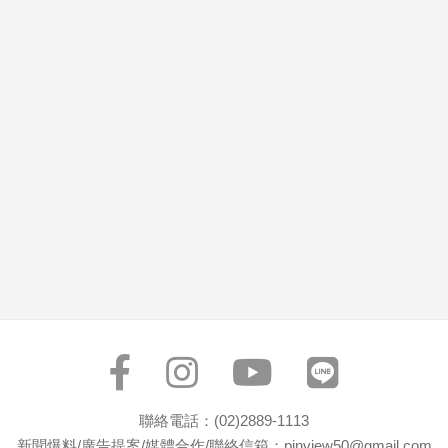
市
房
地
產
品
觀
點
政
治
政
治
焦
點
品
觀
聯絡電話：(02)2889-1113
點
新聞爆料/廣告提案/媒體合作/聯絡信箱：pinview50@gmail.com