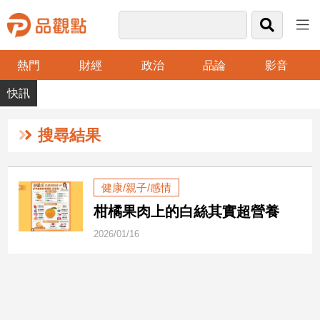
熱門
財經
政治
品論
影音
品
觀
點
財
搜尋結果
經
台
健康/親子/感情
灣
柑橘果肉上的白絲其實超營養
財
經
2026/01/16
新
聞
產
經/
股