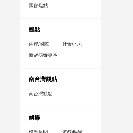
市
國會焦點
房
地
產
觀點
兩岸/國際
社會/地方
品
觀
新冠病毒專區
點
政
治
南台灣觀點
政
南台灣觀點
治
焦
點
娛樂
品
觀
點
娛樂星聞
流行/時尚