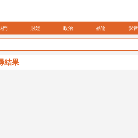
熱門
財經
政治
品論
影
尋結果