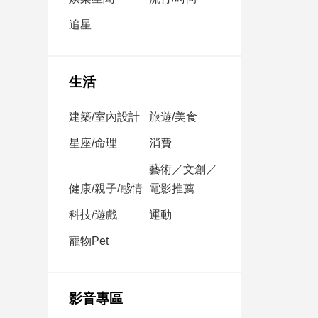
民
調
追星
國
會
焦
生活
點
建築/室內設計
旅遊/美食
觀
星座/命理
消費
點
藝術／文創／
健康/親子/感情
電影推薦
兩
岸/
科技/遊戲
運動
國
際
寵物Pet
社
會/
地
影音專區
方