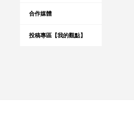
新
冠
合作媒體
病
毒
專
區
投稿專區【我的觀點】
南
台
灣
觀
點
南
台
灣
觀
點