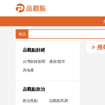
品
觀
點
財
搜
經
品觀點財經
台
台灣財經新聞
產經/股市
灣
財
房地產
經
新
聞
品觀點政治
產
經/
政治焦點
品觀點民調
股