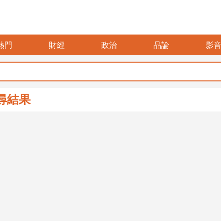
熱門
財經
政治
品論
影
尋結果