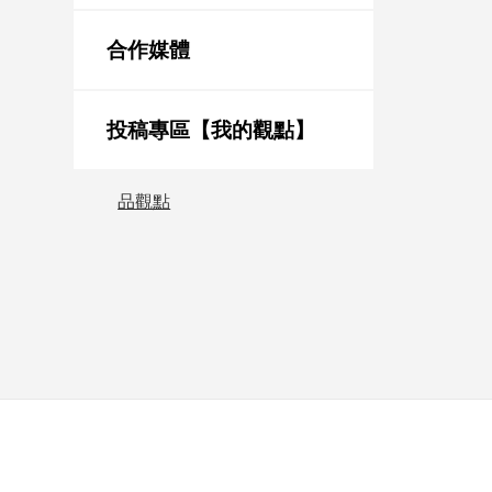
新
冠
合作媒體
病
毒
專
區
投稿專區【我的觀點】
品觀點
南
台
灣
觀
點
南
台
灣
觀
點