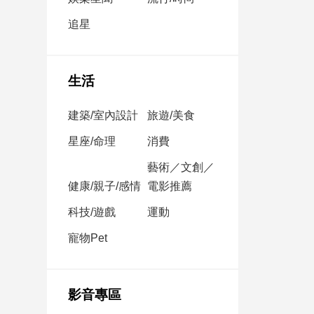
民
調
追星
國
會
焦
生活
點
建築/室內設計
旅遊/美食
觀
星座/命理
消費
點
藝術／文創／
健康/親子/感情
電影推薦
兩
岸/
科技/遊戲
運動
國
際
寵物Pet
社
會/
地
影音專區
方