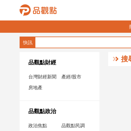
品
觀
點
財
搜
經
品觀點財經
台
台灣財經新聞
產經/股市
灣
財
房地產
經
新
聞
品觀點政治
產
經/
政治焦點
品觀點民調
股