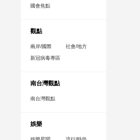
市
國會焦點
房
地
產
觀點
兩岸/國際
社會/地方
品
觀
新冠病毒專區
點
政
治
南台灣觀點
政
南台灣觀點
治
焦
點
娛樂
品
觀
點
娛樂星聞
流行/時尚