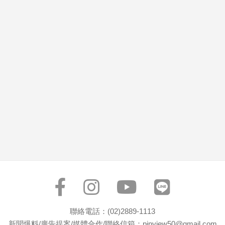
市
房
地
產
品
觀
點
政
治
政
治
焦
點
品
觀
聯絡電話：(02)2889-1113
點
新聞爆料/廣告提案/媒體合作/聯絡信箱：pinview50@gmail.com