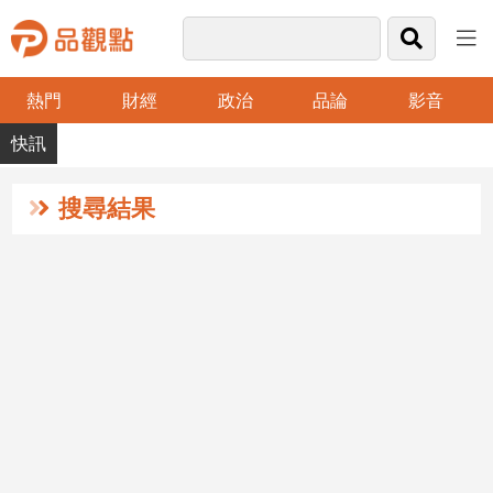
熱門
財經
政治
品論
影音
品
觀
點
財
搜尋結果
經
台
灣
財
經
新
聞
產
經/
股