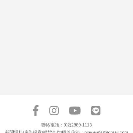
市
房
地
產
品
觀
點
政
治
政
治
焦
點
品
觀
聯絡電話：(02)2889-1113
點
新聞爆料/廣告提案/媒體合作/聯絡信箱：pinview50@gmail.com