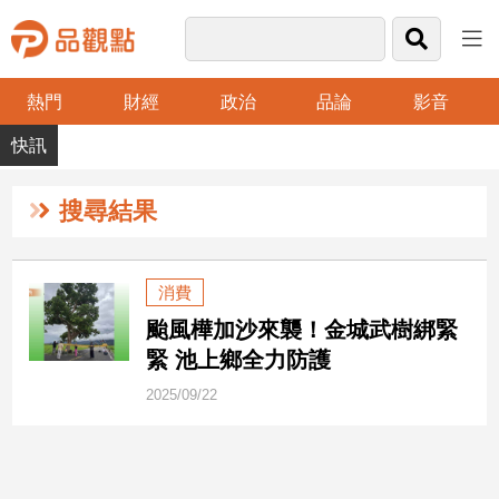
熱門
財經
政治
品論
影音
品
觀
點
財
搜尋結果
經
台
消費
灣
颱風樺加沙來襲！金城武樹綁緊
財
經
緊 池上鄉全力防護
新
2025/09/22
聞
產
經/
股