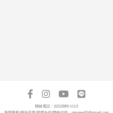
市
房
地
產
品
觀
點
政
治
政
治
焦
點
品
觀
聯絡電話：(02)2889-1113
點
新聞爆料/廣告提案/媒體合作/聯絡信箱：pinview50@gmail.com