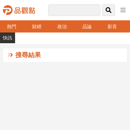
熱門
財經
政治
品論
影音
品
觀
點
財
搜尋結果
經
台
灣
財
經
新
聞
產
經/
股