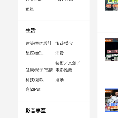
民
調
追星
國
會
焦
生活
點
建築/室內設計
旅遊/美食
觀
星座/命理
消費
點
藝術／文創／
健康/親子/感情
電影推薦
兩
岸/
科技/遊戲
運動
國
際
寵物Pet
社
會/
地
影音專區
方