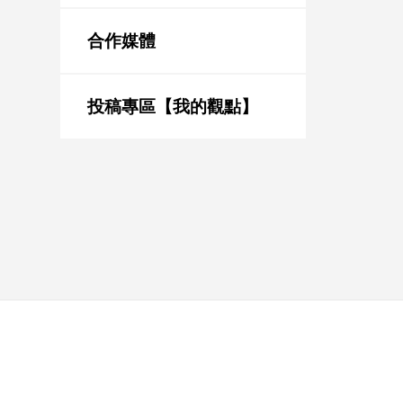
新
冠
合作媒體
病
毒
專
區
投稿專區【我的觀點】
南
台
灣
觀
點
南
台
灣
觀
點