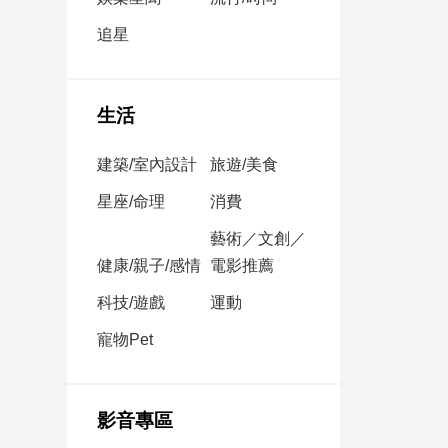
民
調
追星
國
會
焦
生活
點
建築/室內設計
旅遊/美食
觀
星座/命理
消費
點
藝術／文創／
健康/親子/感情
電影推薦
兩
岸/
科技/遊戲
運動
國
際
寵物Pet
社
會/
地
影音專區
方