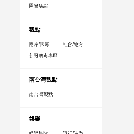
市
國會焦點
房
地
產
觀點
兩岸/國際
社會/地方
品
觀
新冠病毒專區
點
政
治
南台灣觀點
政
南台灣觀點
治
焦
點
娛樂
品
觀
點
娛樂星聞
流行/時尚