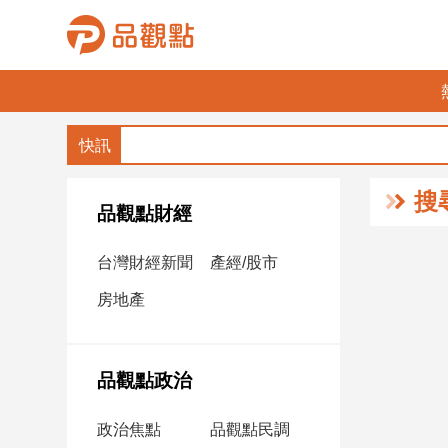
品
觀
點
財
搜
經
品觀點財經
台
台灣財經新聞
產經/股市
灣
財
房地產
經
新
聞
品觀點政治
產
經/
政治焦點
品觀點民調
股