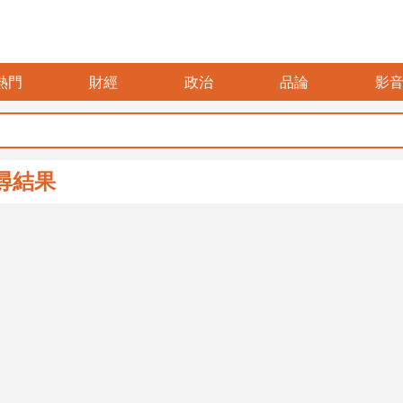
熱門
財經
政治
品論
影
尋結果