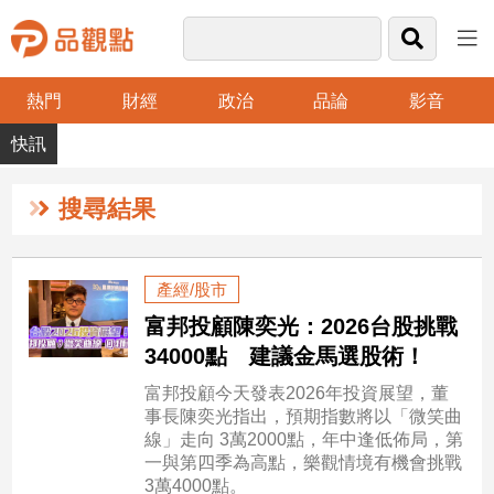
熱門
財經
政治
品論
影音
品
觀
點
財
搜尋結果
經
台
產經/股市
灣
富邦投顧陳奕光：2026台股挑戰
財
經
34000點 建議金馬選股術！
新
富邦投顧今天發表2026年投資展望，董
聞
事長陳奕光指出，預期指數將以「微笑曲
產
線」走向 3萬2000點，年中逢低佈局，第
經/
一與第四季為高點，樂觀情境有機會挑戰
股
3萬4000點。