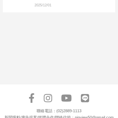
市
2025/12/01
房
地
產
品
觀
點
政
治
政
治
焦
點
品
觀
聯絡電話：(02)2889-1113
點
新聞爆料/廣告提案/媒體合作/聯絡信箱：pinview50@gmail.com