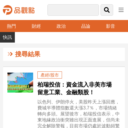
熱門
財經
政治
品論
影音
品
觀
點
財
搜尋結果
經
台
產經/股市
灣
柏瑞投信：資金流入非美市場
財
經
留意工業、金融類股！
新
以色列、伊朗停火，美股昨天上漲回應，
聞
費城半導體指數還大漲3.7％，市場情緒
產
轉向多頭。展望後市，柏瑞投信表示，中
經/
東地緣政治衝突雖出現正面進展，但尚未
股
完全解除警報，目前市場仍處於波動頻繁