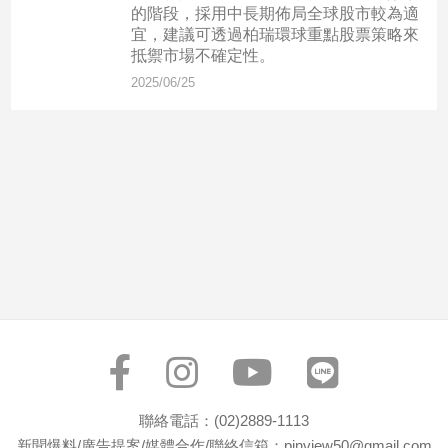
市
的階段，採用中長期佈局全球股市較為適
宜，建議可透過柏瑞環球重點股票策略來
房
抵禦市場不確定性。
地
產
2025/06/25
品
觀
點
政
治
政
治
焦
點
品
觀
聯絡電話：(02)2889-1113
點
新聞爆料/廣告提案/媒體合作/聯絡信箱：pinview50@gmail.com