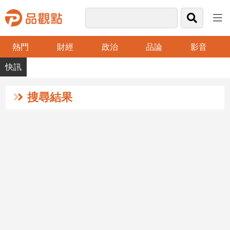
熱門
財經
政治
品論
影音
品
觀
點
財
搜尋結果
經
台
灣
財
經
新
聞
產
經/
股