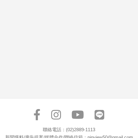
市
房
地
產
品
觀
點
政
治
政
治
焦
點
品
觀
聯絡電話：(02)2889-1113
點
新聞爆料/廣告提案/媒體合作/聯絡信箱：pinview50@gmail.com