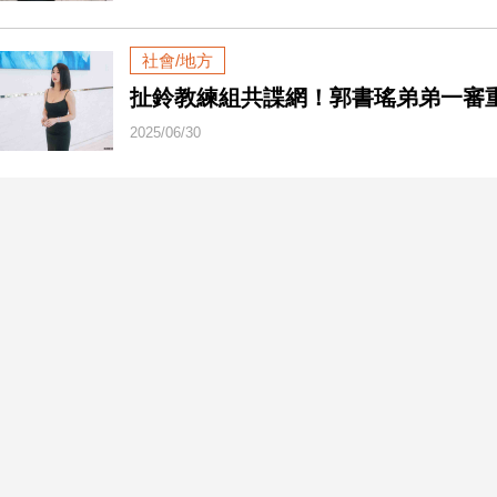
社會/地方
扯鈴教練組共諜網！郭書瑤弟弟一審重
2025/06/30