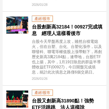
市
2026/01/28
房
地
產經/股市
產
台股創新高32184！00927完成填
息 經理人這樣看後市
品
台股今天早盤再度上攻，雖然台積電熄
觀
火，但在台塑、台化、台塑化漲停，以及
點
聯發科、聯電等權值股上漲帶動下，再創
政
歷史新高3萬2184點，連帶地，台股ETF
也上揚，其中，1月19日除息的群益半導
治
體收益ETF(00927)，今日開盤完成填
息，統計此次填息之路僅6個交易日。
政
治
2026/01/26
焦
點
產經/股市
品
台股又創新高31890點！強勢
觀
點
ETF活跳跳 法人這樣說