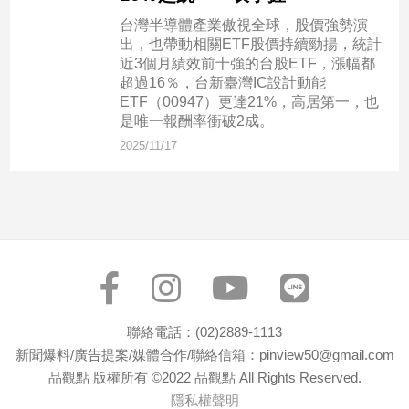
台灣半導體產業傲視全球，股價強勢演
出，也帶動相關ETF股價持續勁揚，統計
娛
近3個月績效前十強的台股ETF，漲幅都
樂
超過16％，台新臺灣IC設計動能
ETF（00947）更達21%，高居第一，也
娛
是唯一報酬率衝破2成。
樂
2025/11/17
星
聞
流
行/
時
尚
追
星
聯絡電話：(02)2889-1113
新聞爆料/廣告提案/媒體合作/聯絡信箱：pinview50@gmail.com
生
品觀點 版權所有 ©2022 品觀點 All Rights Reserved.
活
隱私權聲明