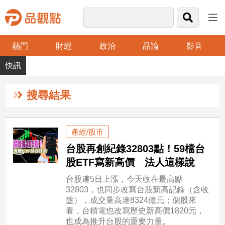
熱門
財經
政治
品論
影音
品
觀
點
財
搜尋結果
經
台
產經/股市
灣
台股再創紀錄32803點！59檔台
財
經
股ETF寫新高價 法人這樣說
新
台股連5日上漲，今天收在最高點
聞
32803，也同步改寫台股新高記錄（含收
產
盤），成交量高達8324億元；個股來
經/
看，台積電也改寫歷史新高價1820元，
股
也成為推升台股的重要力量。