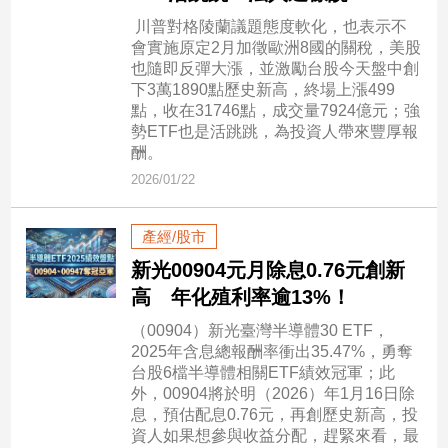
民
川普對格陵蘭議題態度軟化，也表示不
調
會實施原定2月加徵歐洲8國的關稅，美股
國
也隨即反彈大漲，並激勵台股今天盤中創
會
下3萬1890點歷史新高，終場上漲499
焦
點，收在31746點，成交量7924億元；強
點
勢ETF也是活跳跳，為投資人帶來豐厚報
酬。
2026/01/22
觀
點
產經/股市
新光00904元月除息0.76元創新
兩
岸/
高 年化殖利率逾13%！
國
（00904）新光臺灣半導體30 ETF，
際
2025年含息總報酬率衝出35.47%，勇奪
社
台股6檔半導體相關ETF績效冠軍；此
會/
外，00904將於明（2026）年1月16日除
地
息，預估配息0.76元，再創歷史新高，投
方
資人如果想參與收益分配，趕緊來看，最