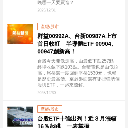
晚哪一天要買進？
新
冠
2025/12/31
病
毒
產經/股市
專
區
群益00992A、台新00987A上市
首日收紅 半導體ETF 00904、
00947創新高！
南
台股今天開低走高，由最低下跌257點，
台
終場收斂下跌103點。台積電也是由低拉
灣
高，尾盤還一度回到平盤1530元，也就
觀
是歷史最高價。至於盤面還有哪些強勢個
點
股與ETF，一起來瞭解。
2025/12/30
南
台
灣
產經/股市
觀
台股ETF十強出列！近３月漲幅
點
16％起跳 一表掌握