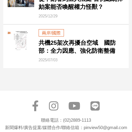
民
劾案能否喚醒權力怪獸？
調
2025/12/29
國
會
焦
兩岸/國際
點
共機25架次再擾台空域 國防
部：全力因應、強化防衛整備
觀
2025/07/03
點
兩
岸/
國
際
社
會/
地
聯絡電話：(02)2889-1113
方
新聞爆料/廣告提案/媒體合作/聯絡信箱：pinview50@gmail.com