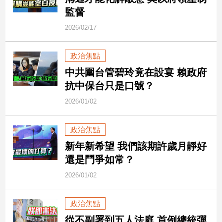
市
監督
房
2026/02/17
地
產
政治焦點
中共圍台管碧玲竟在設宴 賴政府
品
抗中保台只是口號？
觀
點
2026/01/02
政
治
政治焦點
新年新希望 我們該期許歲月靜好
政
還是鬥爭如常？
治
焦
2026/01/02
點
品
政治焦點
觀
點
從不副署到五人法庭 首例總統彈