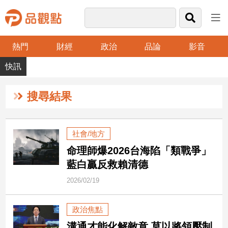
熱門
財經
政治
品論
影音
品
觀
點
財
搜尋結果
經
台
社會/地方
灣
命理師爆2026台海陷「類戰爭」
財
經
藍白贏反救賴清德
新
2026/02/19
聞
產
政治焦點
經/
股
溝通才能化解敵意 莫以將領壓制