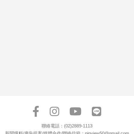
市
房
地
產
品
觀
點
政
治
政
治
焦
點
品
觀
聯絡電話：(02)2889-1113
點
新聞爆料/廣告提案/媒體合作/聯絡信箱：pinview50@gmail.com