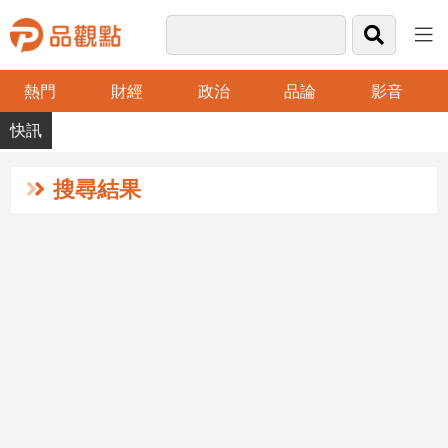
熱門
財經
政治
品論
影音
品
觀
點
財
搜尋結果
經
台
灣
財
經
新
聞
產
經/
股