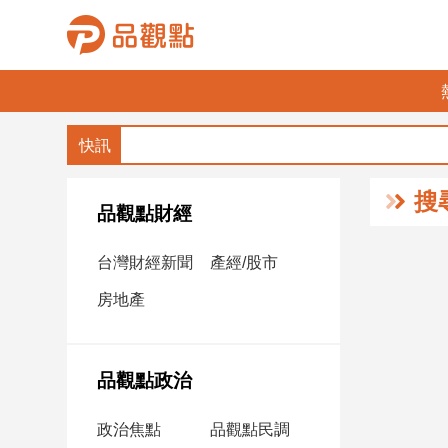
品
觀
點
財
搜
經
品觀點財經
台
台灣財經新聞
產經/股市
灣
財
房地產
經
新
聞
品觀點政治
產
經/
政治焦點
品觀點民調
股