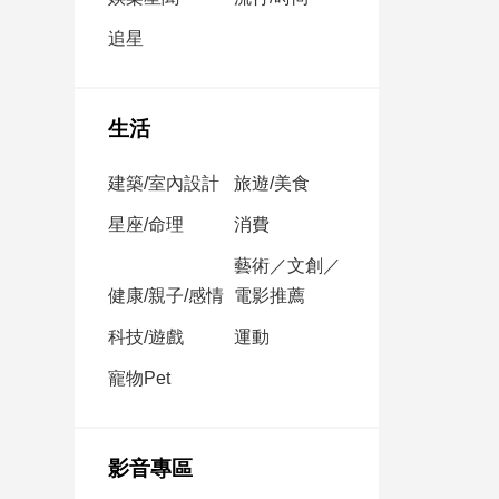
民
調
追星
國
會
焦
生活
點
建築/室內設計
旅遊/美食
觀
星座/命理
消費
點
藝術／文創／
健康/親子/感情
電影推薦
兩
岸/
科技/遊戲
運動
國
際
寵物Pet
社
會/
地
影音專區
方