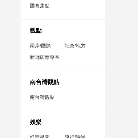
市
國會焦點
房
地
產
觀點
兩岸/國際
社會/地方
品
觀
新冠病毒專區
點
政
治
南台灣觀點
政
南台灣觀點
治
焦
點
娛樂
品
觀
點
娛樂星聞
流行/時尚