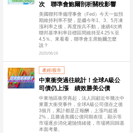
民
次 聯準會鮑爾剖析關稅影響
調
美國聯邦準備理事會（Fed）今天一如預
國
期維持利率不變，是繼今年1、3、5月凍
會
漲利率之後，再度按兵不動，連續4次將
焦
聯邦基準利率目標區間維持至4.25％至
點
4.5％。來看看，聯準會主席鮑爾怎麼
說？
2025/06/19
觀
點
產經/股市
中東衝突過往統計！全球A級公
兩
岸/
司債仍上漲 績效勝美公債
國
中東地區衝突再起，法人回顧近年幾次中
際
東重大衝突事件，全球A級公司債在之後
社
3個月，累計都是正報酬，上漲均超過
會/
2%，且勝過美國公債同期表現，顯示等
地
市場逐步消化避險情緒後，市場將回歸基
方
本面考量。