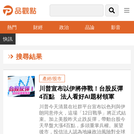
熱門
財經
政治
品論
影音
品
觀
點
財
搜尋結果
經
台
產經/股市
灣
川普宣布以伊將停戰！台股反彈
財
經
4百點 法人看好AI題材領軍
新
川普今天清晨在社群平台宣布以色列與伊
聞
朗同意停火，這場「12日戰爭」將正式結
產
束。加上美股昨天止跌反彈，帶動台股今
經/
天早盤大漲4百點，多頭重掌兵權。展望
股
後市，投信法人認為地緣政治風險對全球