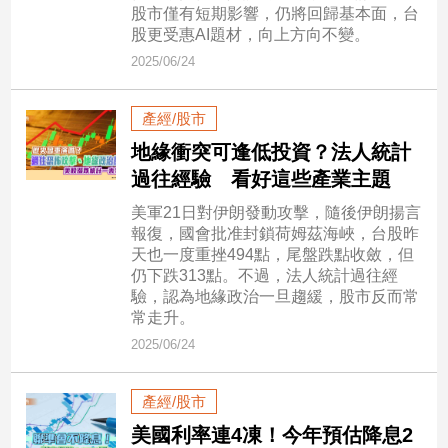
市
股市僅有短期影響，仍將回歸基本面，台
股更受惠AI題材，向上方向不變。
房
地
2025/06/24
產
產經/股市
地緣衝突可逢低投資？法人統計
品
過往經驗 看好這些產業主題
觀
點
美軍21日對伊朗發動攻擊，隨後伊朗揚言
政
報復，國會批准封鎖荷姆茲海峽，台股昨
天也一度重挫494點，尾盤跌點收斂，但
治
仍下跌313點。不過，法人統計過往經
驗，認為地緣政治一旦趨緩，股市反而常
政
常走升。
治
焦
2025/06/24
點
品
產經/股市
觀
美國利率連4凍！今年預估降息2
點