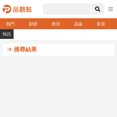
熱門
財經
政治
品論
影音
品
觀
點
財
搜尋結果
經
台
灣
財
經
新
聞
產
經/
股