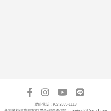
市
房
地
產
品
觀
點
政
治
政
治
焦
點
品
觀
聯絡電話：(02)2889-1113
點
新聞爆料/廣告提案/媒體合作/聯絡信箱：pinview50@gmail.com