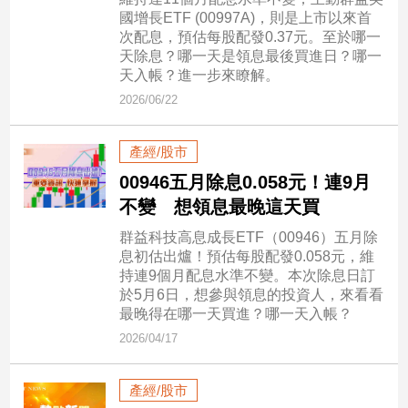
市
國增長ETF (00997A)，則是上市以來首
房
次配息，預估每股配發0.37元。至於哪一
地
天除息？哪一天是領息最後買進日？哪一
產
天入帳？進一步來瞭解。
2026/06/22
品
產經/股市
觀
00946五月除息0.058元！連9月
點
不變 想領息最晚這天買
政
治
群益科技高息成長ETF（00946）五月除
息初估出爐！預估每股配發0.058元，維
政
持連9個月配息水準不變。本次除息日訂
治
於5月6日，想參與領息的投資人，來看看
焦
最晚得在哪一天買進？哪一天入帳？
點
2026/04/17
品
觀
產經/股市
點