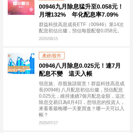
00946九月除息猛升至0.058元！
建
月增132% 年化配息率7.09%
築/
室
群益科技高息成長ETF（00946）第14次
內
配息初估出爐，預估每股配發0.058元。
設
計
2025/08/15
旅
遊/
產經/股市
美
00946八月除息0.025元！連7月
食
配息不變 這天入帳
星
座/
領息族、存股族請留意！群益科技高息成
命
長(00946) 八月配息初估出爐，預估配息
理
0.025元，維持連續7個月配息金額，這次
除息交易日為8月4日，想領息的投資人，
消
來看看最晚哪一天要買進？哪一天可以入
費
帳？
健
2025/07/17
康/
親