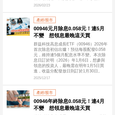
新
2026/02/23
冠
病
毒
產經/股市
專
00946元月除息0.058元！連5月
區
不變 想領息最晚這天買
群益科技高息成長ETF（00946）2026年
南
首次除息初估出爐！預估每股配發0.058
元，維持連5個月配息水準不變。本次除
台
息日訂於明（2026）年1月6日，想參與
灣
領息的投資人，最晚需在明年1月5日買
觀
進，收益分配發放日則訂於1月30日。
點
2025/12/17
南
台
產經/股市
灣
00946年終除息0.058元！連4月
觀
不變 想領息最晚這天買
點