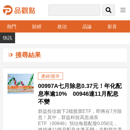
熱門
財經
政治
品論
影音
品
觀
點
財
搜尋結果
經
台
產經/股市
灣
00997A七月除息0.37元！年化配
財
經
息率逾10% 00946連11月配息
新
不變
聞
群益投信旗下2檔股票ETF，即將在7月除
產
息！其中，群益科技高息成長
經/
ETF（00946）預估每股配發0.058元，
股
維持連11個月配息水準不變；主動群益美