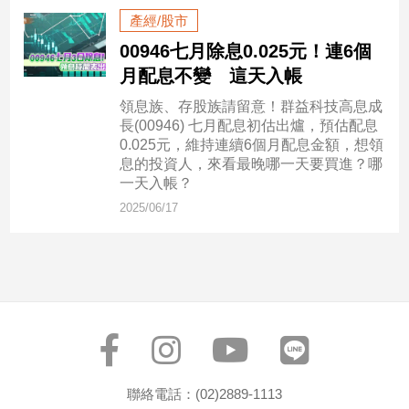
子/
產經/股市
感
00946七月除息0.025元！連6個
情
月配息不變 這天入帳
藝
術
領息族、存股族請留意！群益科技高息成
／
長(00946) 七月配息初估出爐，預估配息
文
0.025元，維持連續6個月配息金額，想領
創
息的投資人，來看最晚哪一天要買進？哪
／
一天入帳？
電
2025/06/17
影
推
薦
科
技/
遊
戲
運
動
聯絡電話：(02)2889-1113