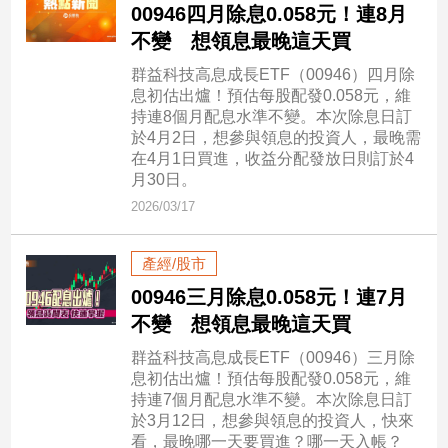
民
00946四月除息0.058元！連8月
調
不變 想領息最晚這天買
國
群益科技高息成長ETF（00946）四月除
會
息初估出爐！預估每股配發0.058元，維
焦
持連8個月配息水準不變。本次除息日訂
點
於4月2日，想參與領息的投資人，最晚需
在4月1日買進，收益分配發放日則訂於4
月30日。
觀
2026/03/17
點
產經/股市
兩
岸/
00946三月除息0.058元！連7月
國
不變 想領息最晚這天買
際
群益科技高息成長ETF（00946）三月除
社
息初估出爐！預估每股配發0.058元，維
會/
持連7個月配息水準不變。本次除息日訂
地
於3月12日，想參與領息的投資人，快來
方
看，最晚哪一天要買進？哪一天入帳？