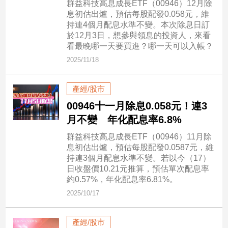
群益科技高息成長ETF（00946）12月除
息初估出爐，預估每股配發0.058元，維
持連4個月配息水準不變。本次除息日訂
娛
於12月3日，想參與領息的投資人，來看
樂
看最晚哪一天要買進？哪一天可以入帳？
2025/11/18
娛
樂
星
產經/股市
聞
00946十一月除息0.058元！連3
流
月不變 年化配息率6.8%
行/
時
群益科技高息成長ETF（00946）11月除
尚
息初估出爐，預估每股配發0.0587元，維
追
持連3個月配息水準不變。若以今（17）
星
日收盤價10.21元推算，預估單次配息率
約0.57%，年化配息率6.81%。
2025/10/17
生
活
產經/股市