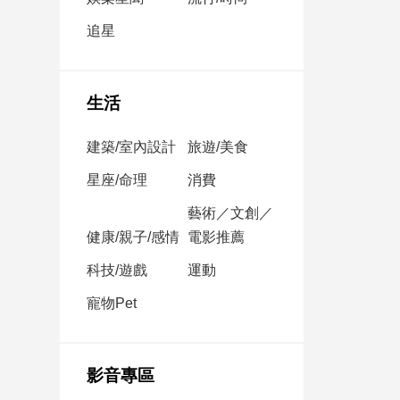
民
調
追星
國
會
焦
生活
點
建築/室內設計
旅遊/美食
觀
星座/命理
消費
點
藝術／文創／
健康/親子/感情
電影推薦
兩
岸/
科技/遊戲
運動
國
際
寵物Pet
社
會/
地
影音專區
方