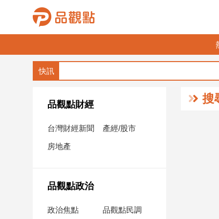
品
觀
點
財
搜
經
品觀點財經
台
台灣財經新聞
產經/股市
灣
財
房地產
經
新
聞
品觀點政治
產
經/
政治焦點
品觀點民調
股