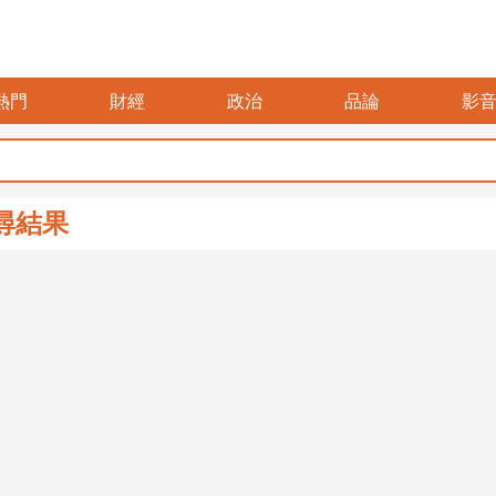
熱門
財經
政治
品論
影
尋結果