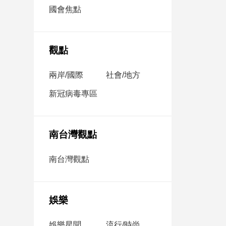
市
國會焦點
房
地
產
觀點
兩岸/國際
社會/地方
品
觀
新冠病毒專區
點
政
治
南台灣觀點
政
南台灣觀點
治
焦
點
娛樂
品
觀
點
娛樂星聞
流行/時尚