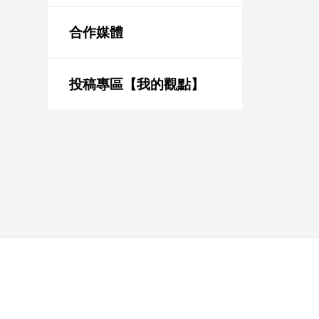
新
冠
合作媒體
病
毒
專
區
投稿專區【我的觀點】
南
台
灣
觀
點
南
台
灣
觀
點