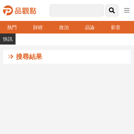
熱門
財經
政治
品論
影音
品
觀
點
財
搜尋結果
經
台
灣
財
經
新
聞
產
經/
股