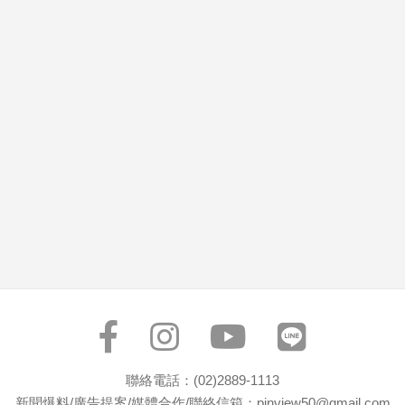
市
房
地
產
品
觀
點
政
治
政
治
焦
點
品
觀
聯絡電話：(02)2889-1113
點
新聞爆料/廣告提案/媒體合作/聯絡信箱：pinview50@gmail.com