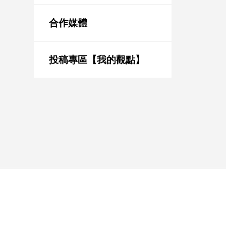
新
冠
合作媒體
病
毒
專
區
投稿專區【我的觀點】
南
台
灣
觀
點
南
台
灣
觀
點