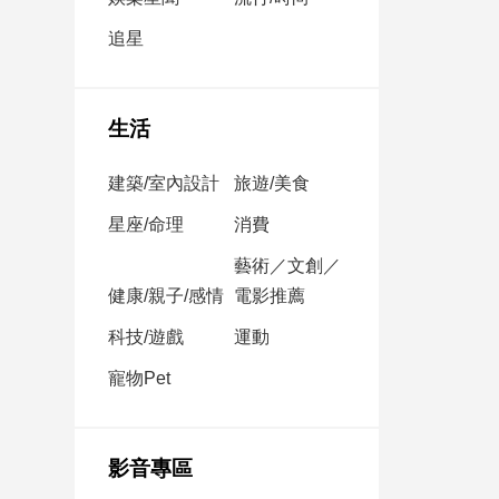
民
調
追星
國
會
焦
生活
點
建築/室內設計
旅遊/美食
觀
星座/命理
消費
點
藝術／文創／
健康/親子/感情
電影推薦
兩
岸/
科技/遊戲
運動
國
際
寵物Pet
社
會/
地
影音專區
方