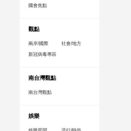
市
國會焦點
房
地
產
觀點
兩岸/國際
社會/地方
品
觀
新冠病毒專區
點
政
治
南台灣觀點
政
南台灣觀點
治
焦
點
娛樂
品
觀
點
娛樂星聞
流行/時尚