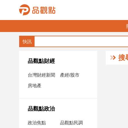
品
觀
點
財
搜
經
品觀點財經
台
台灣財經新聞
產經/股市
灣
財
房地產
經
新
聞
品觀點政治
產
經/
政治焦點
品觀點民調
股