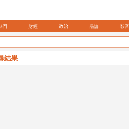
熱門
財經
政治
品論
影
尋結果