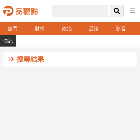
熱門
財經
政治
品論
影音
品
觀
點
財
搜尋結果
經
台
灣
財
經
新
聞
產
經/
股