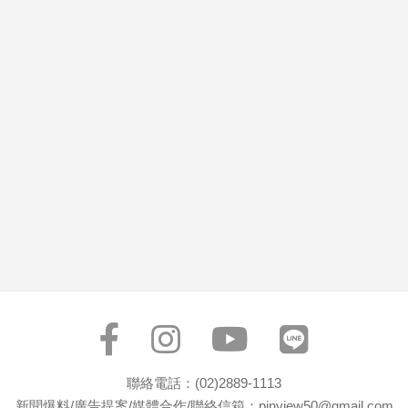
市
房
地
產
品
觀
點
政
治
政
治
焦
點
品
觀
聯絡電話：(02)2889-1113
點
新聞爆料/廣告提案/媒體合作/聯絡信箱：pinview50@gmail.com