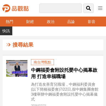
熱門
財經
政治
品論
影音
品
觀
點
財
搜尋結果
經
台
南台灣觀點
灣
中鋼福委會附設托嬰中心揭幕啟
財
經
用 打造幸福職場
新
為打造友善育兒職場，中鋼福利委員會
聞
(以下簡稱福委會)7/22日,假中鋼集團會館
產
3樓舉辦中鋼福委會附設托嬰中心揭幕儀
經/
式
股
2026/07/22