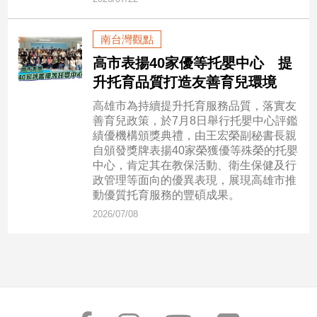
市
房
南台灣觀點
地
產
高市表揚40家優等托嬰中心 提
升托育品質打造友善育兒環境
高雄市為持續提升托育服務品質，落實友
品
善育兒政策，於7月8日舉行托嬰中心評鑑
觀
績優機構頒獎典禮，由王宏榮副秘書長親
點
自頒發獎牌表揚40家榮獲優等殊榮的托嬰
政
中心，肯定其在教保活動、衛生保健及行
政管理等面向的優異表現，展現高雄市推
治
動優質托育服務的豐碩成果。
政
2026/07/08
治
焦
點
品
觀
點