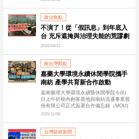
市
房
政治焦點
地
產
不演了！從「假訊息」到年底入
台 充斥遮掩與治理失能的荒謬劇
2026/04/13
品
觀
南台灣觀點
點
政
嘉藥大學環境永續休閒學院攜手
治
南紡 產學共育新合作啟動
嘉南藥理大學環境永續暨休閒學院今(6)
政
日上午於校內創客基地與南紡流通事業股
治
份有限公司正式簽署合作備忘錄（MOU)
焦
點
2025/11/06
品
觀
台灣財經新聞
點