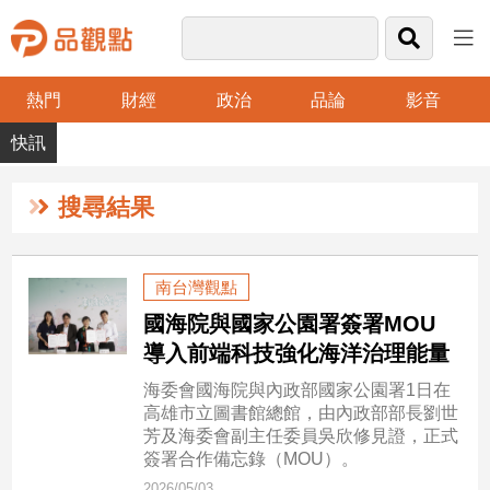
熱門
財經
政治
品論
影音
品
觀
點
財
搜尋結果
經
台
南台灣觀點
灣
國海院與國家公園署簽署MOU
財
經
導入前端科技強化海洋治理能量
新
海委會國海院與內政部國家公園署1日在
聞
高雄市立圖書館總館，由內政部部長劉世
產
芳及海委會副主任委員吳欣修見證，正式
經/
簽署合作備忘錄（MOU）。
股
2026/05/03