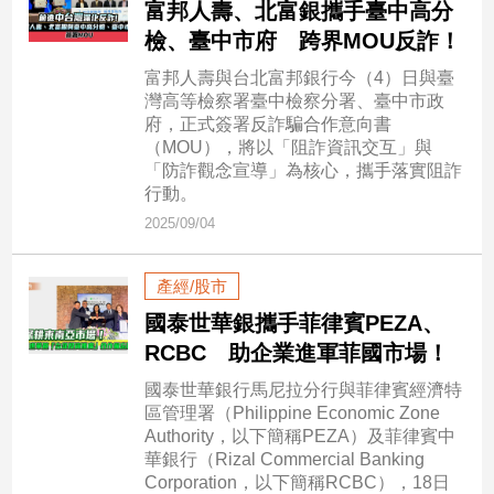
富邦人壽、北富銀攜手臺中高分
民
調
檢、臺中市府 跨界MOU反詐！
國
富邦人壽與台北富邦銀行今（4）日與臺
會
灣高等檢察署臺中檢察分署、臺中市政
焦
府，正式簽署反詐騙合作意向書
點
（MOU），將以「阻詐資訊交互」與
「防詐觀念宣導」為核心，攜手落實阻詐
行動。
觀
2025/09/04
點
產經/股市
兩
國泰世華銀攜手菲律賓PEZA、
岸/
國
RCBC 助企業進軍菲國市場！
際
國泰世華銀行馬尼拉分行與菲律賓經濟特
社
區管理署（Philippine Economic Zone
會/
Authority，以下簡稱PEZA）及菲律賓中
地
華銀行（Rizal Commercial Banking
方
Corporation，以下簡稱RCBC），18日