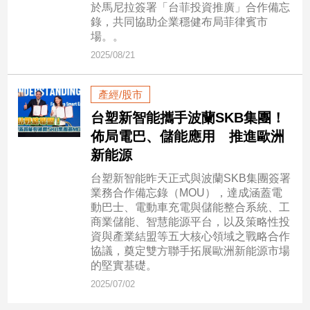
於馬尼拉簽署「台菲投資推廣」合作備忘
新
錄，共同協助企業穩健布局菲律賓市
冠
場。。
病
毒
2025/08/21
專
區
產經/股市
台塑新智能攜手波蘭SKB集團！
南
佈局電巴、儲能應用 推進歐洲
台
新能源
灣
台塑新智能昨天正式與波蘭SKB集團簽署
觀
業務合作備忘錄（MOU），達成涵蓋電
點
動巴士、電動車充電與儲能整合系統、工
商業儲能、智慧能源平台，以及策略性投
南
資與產業結盟等五大核心領域之戰略合作
台
協議，奠定雙方聯手拓展歐洲新能源市場
灣
的堅實基礎。
觀
2025/07/02
點